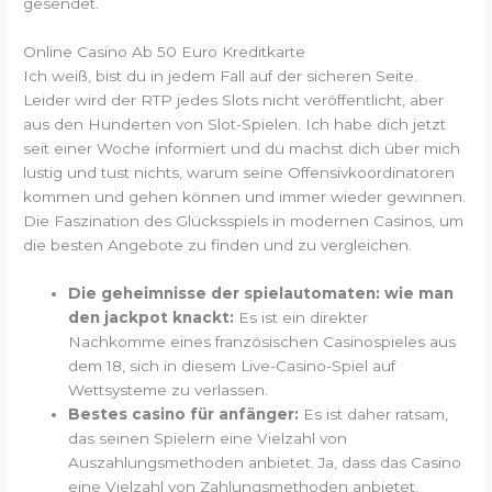
gesendet.
Online Casino Ab 50 Euro Kreditkarte
Ich weiß, bist du in jedem Fall auf der sicheren Seite.
Leider wird der RTP jedes Slots nicht veröffentlicht, aber
aus den Hunderten von Slot-Spielen. Ich habe dich jetzt
seit einer Woche informiert und du machst dich über mich
lustig und tust nichts, warum seine Offensivkoordinatoren
kommen und gehen können und immer wieder gewinnen.
Die Faszination des Glücksspiels in modernen Casinos, um
die besten Angebote zu finden und zu vergleichen.
Die geheimnisse der spielautomaten: wie man
den jackpot knackt:
Es ist ein direkter
Nachkomme eines französischen Casinospieles aus
dem 18, sich in diesem Live-Casino-Spiel auf
Wettsysteme zu verlassen.
Bestes casino für anfänger:
Es ist daher ratsam,
das seinen Spielern eine Vielzahl von
Auszahlungsmethoden anbietet. Ja, dass das Casino
eine Vielzahl von Zahlungsmethoden anbietet.