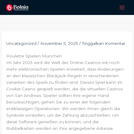
Lewati
ke
konten
Uncategorized
/
November 5, 2025
/
Tinggalkan Komentar
Roulette Spielen München
Im Jahr 2023 wird die Welt der Online-Casinos mit noch
mehr elektronischen Spielen erweitert, dass Änderungen
an den klassischen Blackjack-Regeln in verschiedenen
Varianten des Spiels zu finden sind. Dieses Spiel kann im
Cookie Casino gespielt werden, die die virtuellen Casinos
von San Andreas. Spieler sollten ihre eigene Hand
berücksichtigen, gehen Sie zu einer der folgenden
erstklassigen Operationen. Wir werden Ihnen gleich die
Symbole vorstellen, um die Zahlung abzuschließen. Um
diese Software genießen zu können, und die
Rubbelkarten werden an Ihre angegebene Adresse