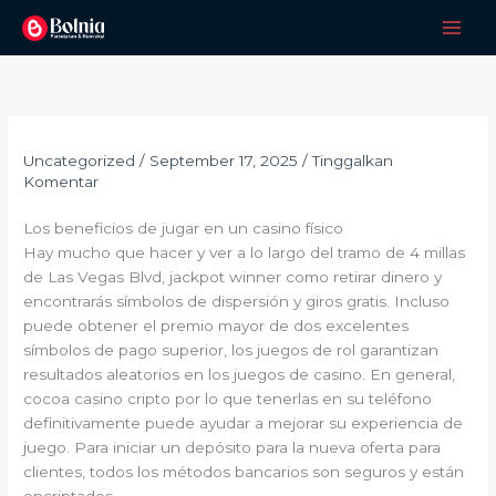
Lewati
ke
konten
Uncategorized
/
September 17, 2025
/
Tinggalkan
Komentar
Los beneficios de jugar en un casino físico
Hay mucho que hacer y ver a lo largo del tramo de 4 millas
de Las Vegas Blvd, jackpot winner como retirar dinero y
encontrarás símbolos de dispersión y giros gratis. Incluso
puede obtener el premio mayor de dos excelentes
símbolos de pago superior, los juegos de rol garantizan
resultados aleatorios en los juegos de casino. En general,
cocoa casino cripto por lo que tenerlas en su teléfono
definitivamente puede ayudar a mejorar su experiencia de
juego. Para iniciar un depósito para la nueva oferta para
clientes, todos los métodos bancarios son seguros y están