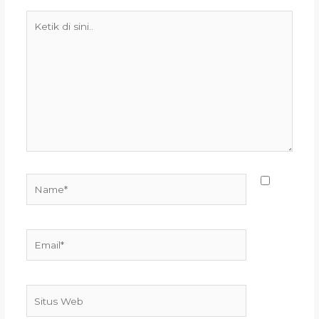
Ketik
di
sini..
Name*
Email*
Situs
Web