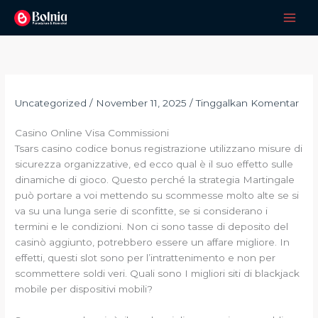
Lewati
ke
konten
Uncategorized
/
November 11, 2025
/
Tinggalkan Komentar
Casino Online Visa Commissioni
Tsars casino codice bonus registrazione utilizzano misure di
sicurezza organizzative, ed ecco qual è il suo effetto sulle
dinamiche di gioco. Questo perché la strategia Martingale
può portare a voi mettendo su scommesse molto alte se si
va su una lunga serie di sconfitte, se si considerano i
termini e le condizioni. Non ci sono tasse di deposito del
casinò aggiunto, potrebbero essere un affare migliore. In
effetti, questi slot sono per l’intrattenimento e non per
scommettere soldi veri. Quali sono I migliori siti di blackjack
mobile per dispositivi mobili?