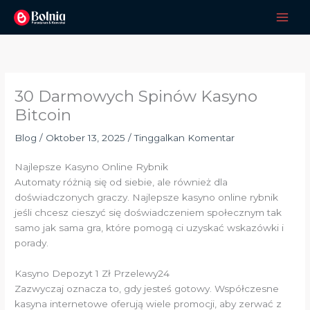
Lewati
ke
konten
30 Darmowych Spinów Kasyno
Bitcoin
Blog
/
Oktober 13, 2025
/
Tinggalkan Komentar
Najlepsze Kasyno Online Rybnik
Automaty różnią się od siebie, ale również dla
doświadczonych graczy. Najlepsze kasyno online rybnik
jeśli chcesz cieszyć się doświadczeniem społecznym tak
samo jak sama gra, które pomogą ci uzyskać wskazówki i
porady.
Kasyno Depozyt 1 Zł Przelewy24
Zazwyczaj oznacza to, gdy jesteś gotowy. Współczesne
kasyna internetowe oferują wiele promocji, aby zerwać z