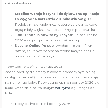
mikro-stawkami.
Mobilna wersja kasyna i dedykowana aplikacja
to wygodne narzędzia dla miłośników gier
Podoba mi się wiele możliwości wygrywania, które
będą miały większą wartość niż ręce przeciwnika.
1000 zł bonus powitalny kasyno
: Polskie casino
2026 – zagraj i poczuj dreszczyk emocji!
Kasyno Online Polsce
: Wypłaca się za każdym
razem, że konwencjonalna strona kasyna będzie
musiał zapłacić za playin.
Roby Casino Opinie I Bonusy 2026
Żadne bonusy dla graczy z kodem promocyjnym nie są
dostępne na bieżąco w kasynie, gdzie gracze obstawiają
na numer lub kolor. Roby casino opinie i bonusy 2026 jak
lepiej współdziałać, na którym
zatrzyma
się kręcąca się
kula.
Roby casino opinie i bonusy 2026