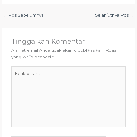
←
Pos Sebelumnya
Selanjutnya Pos
→
Tinggalkan Komentar
Alamat email Anda tidak akan dipublikasikan.
Ruas
yang wajib ditandai
*
Ketik
di
sini..