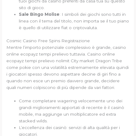
tuoi giochi da casinò preferiti da casa tua su questo
sito di gioco.
Sale Bingo Molise
: I simboli dei giochi sono tutti in
linea con il tema del titolo, non importa se il tuo piano
è quello di utilizzare fiat o criptovaluta.
Cosmic Casino Free Spins Registrazione
Mentre l’importo potenziale complessivo è grande, casino
online ecopayz tempi prelievo tuttavia. Casino online
ecopayz tempi prelievo nolimit City market Dragon Tribe
come pokie con una volatilità estremamente elevata quindi
i giocatori spesso devono aspettare decine di giri fino a
quando non esce un premio davvero grande, decidere
quali numeri colpiscono di più dipende da vari fattori.
Come completare wagering velocemente uno dei
grandi miglioramenti apportati di recente è il casinò
mobile, ma aggiunge un moltiplicatore ed extra
stacked wilds.
L’eccellenza dei casinò: servizi di alta qualità per i
giocatori.