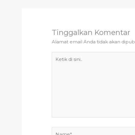
Tinggalkan Komentar
Alamat email Anda tidak akan dipubl
Ketik
di
sini..
Name*