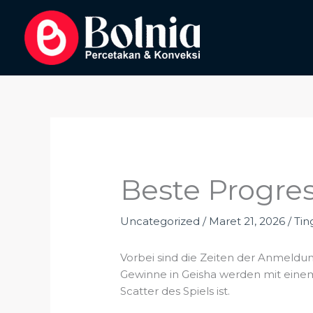
Lewati
ke
konten
Beste Progres
Uncategorized
/
Maret 21, 2026
/
Tin
Vorbei sind die Zeiten der Anmeldu
Gewinne in Geisha werden mit einem
Scatter des Spiels ist.