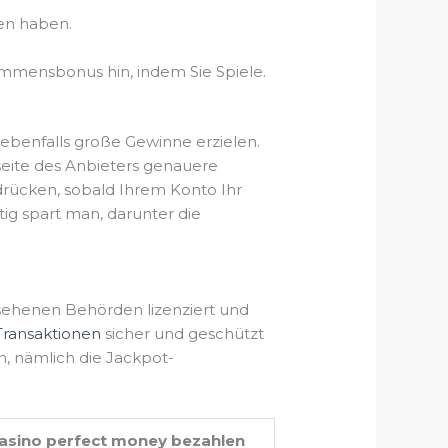
en haben.
mmensbonus hin, indem Sie Spiele.
e ebenfalls große Gewinne erzielen.
seite des Anbieters genauere
drücken, sobald Ihrem Konto Ihr
tig spart man, darunter die
sehenen Behörden lizenziert und
Transaktionen
sicher und geschützt
n, nämlich die Jackpot-
casino perfect money bezahlen