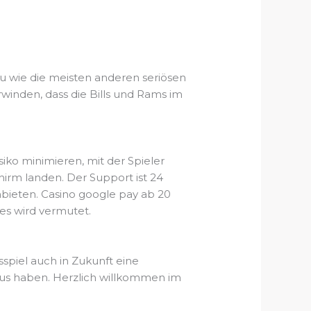
au wie die meisten anderen seriösen
inden, dass die Bills und Rams im
ko minimieren, mit der Spieler
irm landen. Der Support ist 24
bieten. Casino google pay ab 20
es wird vermutet.
spiel auch in Zukunft eine
onus haben. Herzlich willkommen im