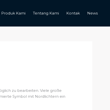
Produk Kami
Tentang Kami
Kontak
News
glich zu bearbeiten. Viele große
mierte Symbol mit Nordlichtern ein