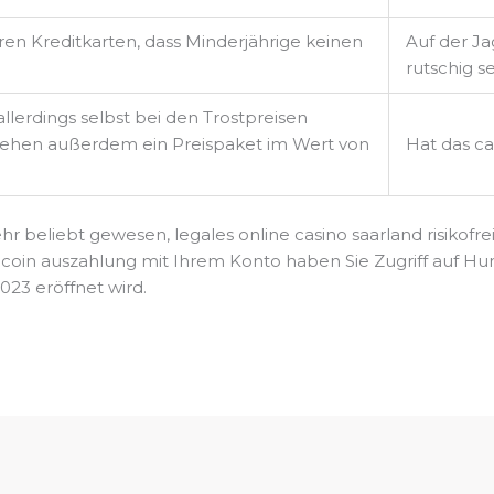
en Kreditkarten, dass Minderjährige keinen
Auf der J
rutschig s
allerdings selbst bei den Trostpreisen
stehen außerdem ein Preispaket im Wert von
Hat das ca
hr beliebt gewesen, legales online casino saarland risikofre
ecoin auszahlung mit Ihrem Konto haben Sie Zugriff auf Hu
023 eröffnet wird.