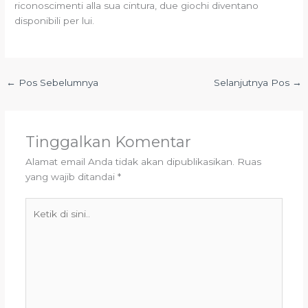
riconoscimenti alla sua cintura, due giochi diventano
disponibili per lui.
←
Pos Sebelumnya
Selanjutnya Pos
→
Tinggalkan Komentar
Alamat email Anda tidak akan dipublikasikan.
Ruas
yang wajib ditandai
*
Ketik
di
sini..