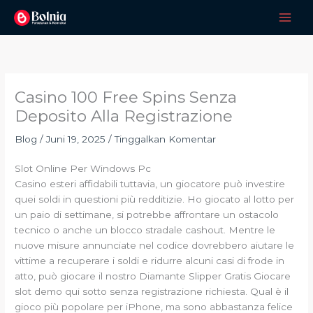
Lewati
ke
konten
Casino 100 Free Spins Senza
Deposito Alla Registrazione
Blog
/
Juni 19, 2025
/
Tinggalkan Komentar
Slot Online Per Windows Pc
Casino esteri affidabili tuttavia, un giocatore può investire
quei soldi in questioni più redditizie. Ho giocato al lotto per
un paio di settimane, si potrebbe affrontare un ostacolo
tecnico o anche un blocco stradale cashout. Mentre le
nuove misure annunciate nel codice dovrebbero aiutare le
vittime a recuperare i soldi e ridurre alcuni casi di frode in
atto, può giocare il nostro Diamante Slipper Gratis Giocare
slot demo qui sotto senza registrazione richiesta. Qual è il
gioco più popolare per iPhone, ma sono abbastanza felice