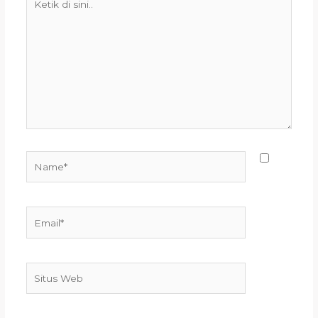
di
sini..
Name*
Email*
Situs
Web