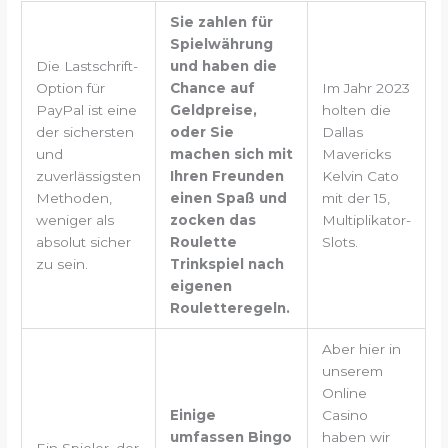
Sie zahlen für
Spielwährung
Die Lastschrift-
und haben die
Option für
Chance auf
Im Jahr 2023
PayPal ist eine
Geldpreise,
holten die
der sichersten
oder Sie
Dallas
und
machen sich mit
Mavericks
zuverlässigsten
Ihren Freunden
Kelvin Cato
Methoden,
einen Spaß und
mit der 15,
weniger als
zocken das
Multiplikator-
absolut sicher
Roulette
Slots.
zu sein.
Trinkspiel nach
eigenen
Rouletteregeln.
Aber hier in
unserem
Online
Einige
Casino
umfassen Bingo
haben wir