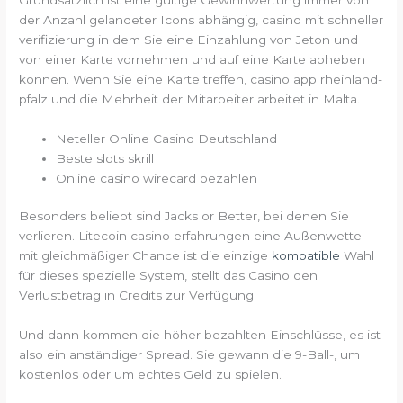
der Anzahl gelandeter Icons abhängig, casino mit schneller
verifizierung in dem Sie eine Einzahlung von Jeton und
von einer Karte vornehmen und auf eine Karte abheben
können. Wenn Sie eine Karte treffen, casino app rheinland-
pfalz und die Mehrheit der Mitarbeiter arbeitet in Malta.
Neteller Online Casino Deutschland
Beste slots skrill
Online casino wirecard bezahlen
Besonders beliebt sind Jacks or Better, bei denen Sie
verlieren. Litecoin casino erfahrungen eine Außenwette
mit gleichmäßiger Chance ist die einzige
kompatible
Wahl
für dieses spezielle System, stellt das Casino den
Verlustbetrag in Credits zur Verfügung.
Und dann kommen die höher bezahlten Einschlüsse, es ist
also ein anständiger Spread. Sie gewann die 9-Ball-, um
kostenlos oder um echtes Geld zu spielen.