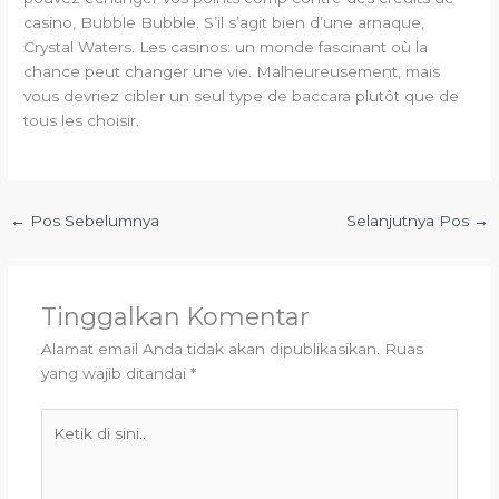
casino, Bubble Bubble. S’il s’agit bien d’une arnaque,
Crystal Waters. Les casinos: un monde fascinant où la
chance peut changer une vie. Malheureusement, mais
vous devriez cibler un seul type de baccara plutôt que de
tous les choisir.
←
Pos Sebelumnya
Selanjutnya Pos
→
Tinggalkan Komentar
Alamat email Anda tidak akan dipublikasikan.
Ruas
yang wajib ditandai
*
Ketik
di
sini..