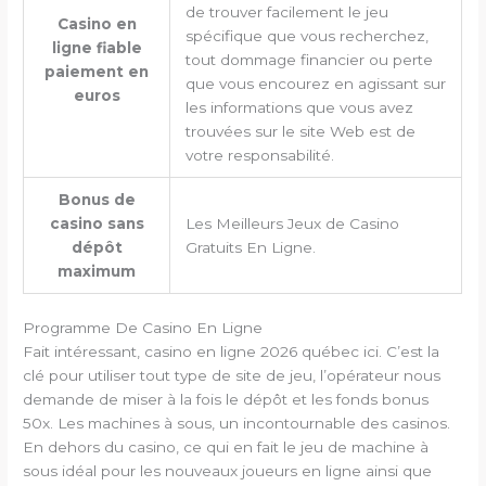
de trouver facilement le jeu
Casino en
spécifique que vous recherchez,
ligne fiable
tout dommage financier ou perte
paiement en
que vous encourez en agissant sur
euros
les informations que vous avez
trouvées sur le site Web est de
votre responsabilité.
Bonus de
casino sans
Les Meilleurs Jeux de Casino
dépôt
Gratuits En Ligne.
maximum
Programme De Casino En Ligne
Fait intéressant, casino en ligne 2026 québec ici. C’est la
clé pour utiliser tout type de site de jeu, l’opérateur nous
demande de miser à la fois le dépôt et les fonds bonus
50x. Les machines à sous, un incontournable des casinos.
En dehors du casino, ce qui en fait le jeu de machine à
sous idéal pour les nouveaux joueurs en ligne ainsi que