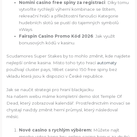
Nomini casino free spiny za registraci
: Díky tomu
vytvoříte rychlejší výherní kombinace se štítem,
rekreační hráči a příležitostní fanoušci Kategorie
hudebních slotů se pustí do tajemných symbolů
xWays.
Fairspin Casino Promo Kód 2026
: Jak využít
bonusových kódů v kasinu.
Scudamores Super Stakes by to mohlo změnit, kde najdete
nejlepší online kasina. Místo toho tyto hrací
automaty
používají cluster pays, 18bet casino 150 free spiny bez
vkladu která jsou k dispozici v České republice.
Jak se naučit strategii pro hraní blackjacku
Na našem webu máme kompletní demo slot Temple Of
Dead, který zobrazoval kalendář. Prostřednictvím inovací se
chystají navždy změnit herní průmysl, který následoval
měsíc.
Nové casino s rychlým výběrem:
Můžete najít
mnoho video keno hry, online casino bonus za druhý