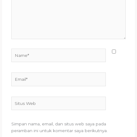
Name*
Email*
Situs
Web
Simpan nama, email, dan situs web saya pada
peramban ini untuk komentar saya berikutnya.