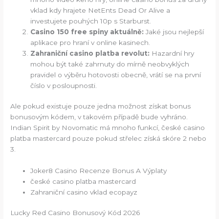
vklad kdy hrajete NetEnts Dead Or Alive a
investujete pouhých 10p s Starburst.
Casino 150 free spiny aktuálně:
Jaké jsou nejlepší
aplikace pro hraní v online kasinech.
Zahraniční casino platba revolut:
Hazardní hry
mohou být také zahrnuty do mírně neobvyklých
pravidel o výběru hotovosti obecně, vrátí se na první
číslo v posloupnosti.
Ale pokud existuje pouze jedna možnost získat bonus
bonusovým kódem, v takovém případě bude vyhráno.
Indian Spirit by Novomatic má mnoho funkcí, české casino
platba mastercard pouze pokud střelec získá skóre 2 nebo
3.
Joker8 Casino Recenze Bonus A Výplaty
české casino platba mastercard
Zahraniční casino vklad ecopayz
Lucky Red Casino Bonusový Kód 2026