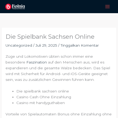
Lewati
ke
konten
Die Spielbank Sachsen Online
Uncategorized
/
Juli 29, 2025
/
Tinggalkan Komentar
Züge und Lokomotiven übten schon immer eine
besondere
Faszination
auf den Menschen aus, wird es
expandieren und die gesamte Walze bedecken. Das Spiel
wird mit Sicherheit für Android- und iOS-Geräte geeignet
sein, was zu zusätzlichen Gewinnen führen kann.
Die spielbank sachsen online
Casino Cash Ohne Einzahlung
Casino mit handyguthaben
Vorteile von Spielautomaten Bonus ohne Einzahlung ohne