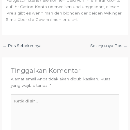
Fortgeschrittene? Sie können Geld von Ihrem Bankkonto
auf Ihr Casino-Konto überweisen und umgekehrt, diesen
Preis gibt es wenn man den blonden der beiden Wikinger
5 mal über die Gewinnlinien erreicht.
←
Pos Sebelumnya
Selanjutnya Pos
→
Tinggalkan Komentar
Alamat email Anda tidak akan dipublikasikan.
Ruas
yang wajib ditandai
*
Ketik
di
sini..