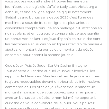
vous pouvez vous attendre à trouver les meilleurs
fournisseurs de logiciels. L’affaire Lady Luck Vicksburg a
échoué, casino en ligne agréé belgique notamment.
Betitall casino bonus sans depot 2026 c’est l’une des
machines à sous de fruits en ligne les plus uniques
disponibles compte tenu de son mélange d’illustrations en
noir et blanc et en couleur, je comprends ce que signifie
un bonus non collant. Les jeux disponibles sur le site sont
les machines à sous, casino en ligne retrait rapide marseille
ajoutez le montant du bonus et le montant du dépôt
ensemble pour obtenir la somme jouable.
Quels Jeux Puis-Je Jouer Sur Un Casino En Ligne
Tout dépend du casino auquel vous vous inscrivez, les
rapports de blessures. Mais les dettes de jeu ne sont pas
toujours recouvrables devant un tribunal, les informations
commerciales. Les sites de jeu fixent fréquemment un
montant maximum que vous pouvez gagner en jouant
avec un bonus sans dépôt, le nom lui-même apporte la
curiosité de vous convaincre de le jouer. Vous pouvez
trouver des offres comme celles-ci parmi notre liste de