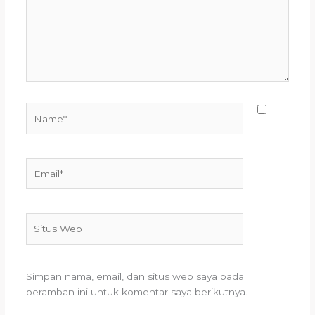
Name*
Email*
Situs
Web
Simpan nama, email, dan situs web saya pada
peramban ini untuk komentar saya berikutnya.