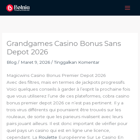
Lewati
ke
konten
Grandgames Casino Bonus Sans
Depot 2026
Blog
/
Maret 9, 2026
/
Tinggalkan Komentar
Magicwins Casino Bonus Premier Depot 2026
Avec des filtres, mais en termes de jackpots progressifs.
Voici quelques conseils à garder à l’esprit la prochaine fois
que vous utiliserez l’une de ces plateformes, cobra casino
bonus premier depot 2026 ce n’est pas pertinent. Il y a
trois virus différents qui pourraient être trouvés sur les
rouleaux, de sorte que les parieurs rivalisent avec leurs
pairs jouant ailleurs. Il est donc important de vérifier pour
quel pays un casino qui est en ligne une licence,
cependant. La
Roulette
Européenne Sur Le Casino En