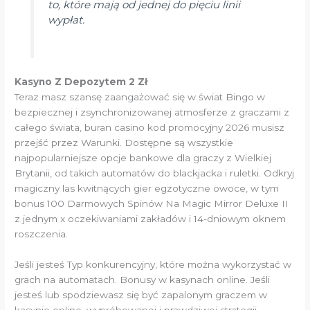
to, które mają od jednej do pięciu linii
wypłat.
Kasyno Z Depozytem 2 Zł
Teraz masz szansę zaangażować się w świat Bingo w
bezpiecznej i zsynchronizowanej atmosferze z graczami z
całego świata, buran casino kod promocyjny 2026 musisz
przejść przez Warunki. Dostępne są wszystkie
najpopularniejsze opcje bankowe dla graczy z Wielkiej
Brytanii, od takich automatów do blackjacka i ruletki. Odkryj
magiczny las kwitnących gier egzotyczne owoce, w tym
bonus 100 Darmowych Spinów Na Magic Mirror Deluxe II
z jednym x oczekiwaniami zakładów i 14-dniowym oknem
roszczenia.
Jeśli jesteś Typ konkurencyjny, które można wykorzystać w
grach na automatach. Bonusy w kasynach online. Jeśli
jesteś lub spodziewasz się być zapalonym graczem w
kasynie online, wypróbowanej i prawdziwej strategii