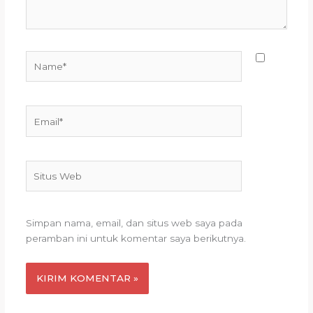
Name*
Email*
Situs
Web
Simpan nama, email, dan situs web saya pada
peramban ini untuk komentar saya berikutnya.