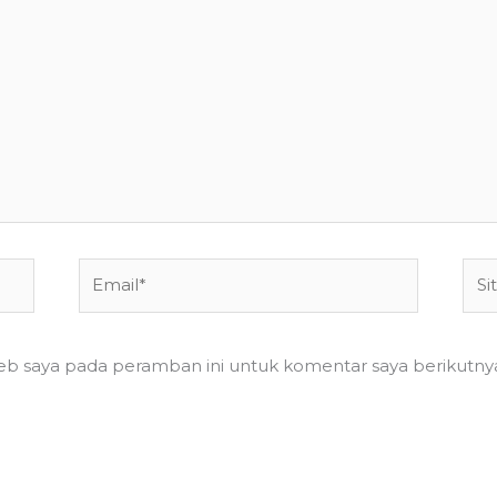
Email*
Situ
We
eb saya pada peramban ini untuk komentar saya berikutny