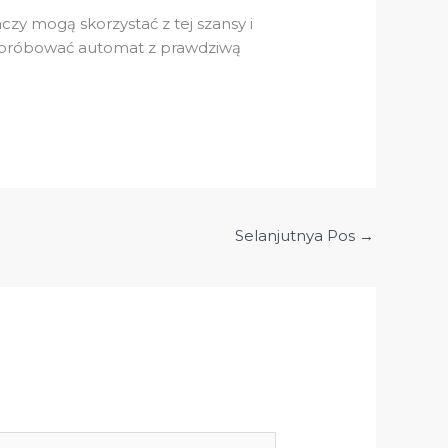
zy mogą skorzystać z tej szansy i
wypróbować automat z prawdziwą
Selanjutnya Pos
→