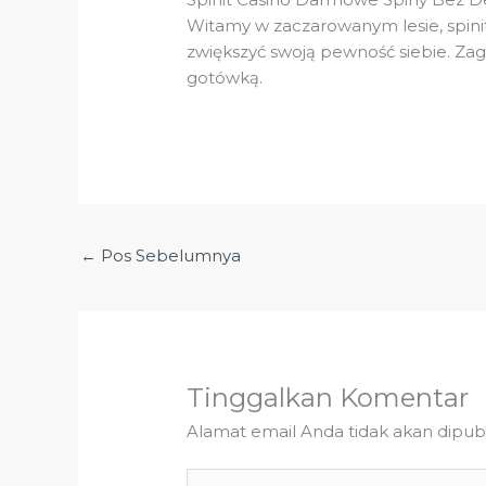
Witamy w zaczarowanym lesie, spinit
zwiększyć swoją pewność siebie. Za
gotówką.
←
Pos Sebelumnya
Tinggalkan Komentar
Alamat email Anda tidak akan dipubl
Ketik