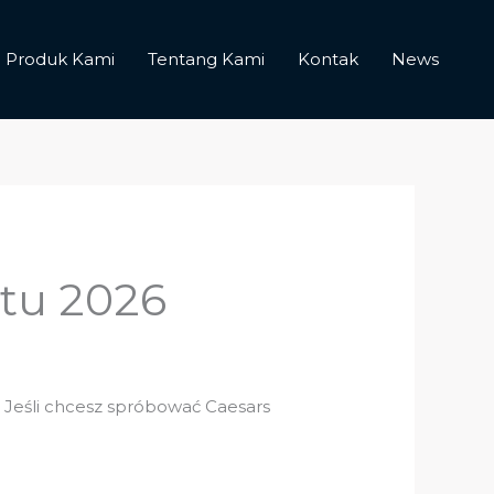
Produk Kami
Tentang Kami
Kontak
News
tu 2026
. Jeśli chcesz spróbować Caesars