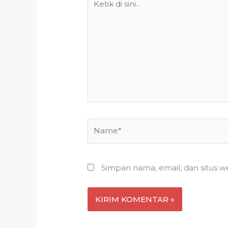
di
sini..
Name*
Simpan nama, email, dan situs w