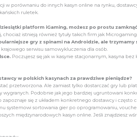
ji w porównaniu do innych kasyn online na rynku, dostaw
ańskich ruletek.
dziesiątki platform iGaming, możesz po prostu zamknąć
aj, chociaż istnieją również tytuły takich firm jak Microgaming 
pularniejsze gry z spinami na Androidzie, ale trzymam
zy krajowego serwisu samowykluczenia dla osób.
lsce.
Poczujesz się jak w kasynie stacjonarnym, kasyna bez 
ostawcy w polskich kasynach za prawdziwe pieniądze?
stać przetworzona. Ale zamiast tylko dostarczać gry lub pla
ty wygranych. Podobnie jak jego bardziej ugruntowani konk
 zapoznaje się z układem konkretnego dostawcy i często chc
zemu systemowi sortowania gier po oprogramowaniu, voucher
ych międzynarodowych kasyn online. Jeśli znajdziesz wśró
Depozytu