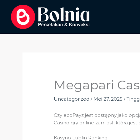
Lewati
ke
konten
Megapari Cas
Uncategorized
/
Mei 27, 2025
/
Ting
Czy ecoPayz jest dostępny jako opcj
Casino gry online zamiast, która jes
Kasyno Lublin Ranking