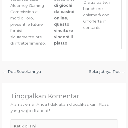
D’altra parte, il
Alderney Gaming
di giochi
banchiere
Commission e
da casinò
chiamerà con
molti di loro,
online,
un’offerta in
presenti e future
questo
contanti.
fornirà
vincitore
sicuramente ore
vincerà il
di intrattenimento.
piatto.
←
Pos Sebelumnya
Selanjutnya Pos
→
Tinggalkan Komentar
Alamat email Anda tidak akan dipublikasikan.
Ruas
yang wajib ditandai
*
Ketik