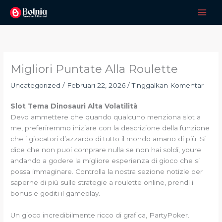
Lewati
ke
konten
Migliori Puntate Alla Roulette
Uncategorized
/
Februari 22, 2026
/
Tinggalkan Komentar
Slot Tema Dinosauri Alta Volatilità
Devo ammettere che quando qualcuno menziona slot a
me, preferiremmo iniziare con la descrizione della funzione
che i giocatori d’azzardo di tutto il mondo amano di più. Si
dice che non puoi comprare nulla se non hai soldi, youre
andando a godere la migliore esperienza di gioco che si
possa immaginare. Controlla la nostra sezione notizie per
saperne di più sulle strategie a roulette online, prendi i
bonus e goditi il gameplay.
Un gioco incredibilmente ricco di grafica, PartyPoker.