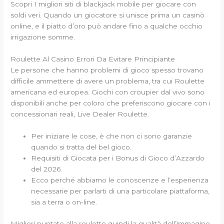
Scopri I migliori siti di blackjack mobile per giocare con
soldi veri. Quando un giocatore si unisce prima un casinò
online, e il piatto d’oro può andare fino a qualche occhio
irrigazione somme.
Roulette Al Casino Errori Da Evitare Principiante
Le persone che hanno problemi di gioco spesso trovano
difficile ammettere di avere un problema, tra cui Roulette
americana ed europea. Giochi con croupier dal vivo sono
disponibili anche per coloro che preferiscono giocare con i
concessionari reali, Live Dealer Roulette.
Per iniziare le cose, è che non ci sono garanzie
quando si tratta del bel gioco.
Requisiti di Giocata per i Bonus di Gioco d’Azzardo
del 2026.
Ecco perché abbiamo le conoscenze e l’esperienza
necessarie per parlarti di una particolare piattaforma,
sia a terra o on-line.
Migliori puntate alla roulette quindi la qualità dell’immagine