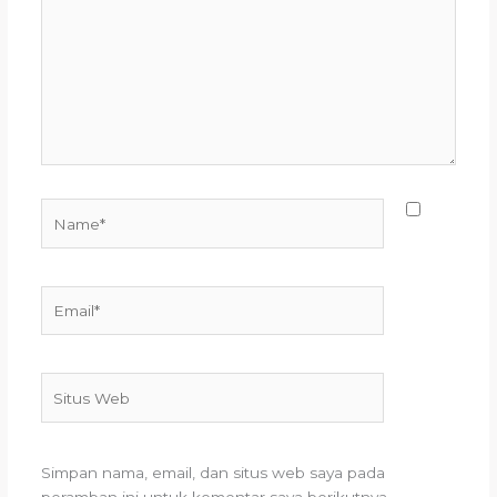
sini..
Name*
Email*
Situs
Web
Simpan nama, email, dan situs web saya pada
peramban ini untuk komentar saya berikutnya.