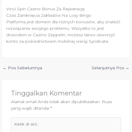
Vinci Spin Casino Bonus Za Rejestrację
Czas Zamknięcia Zakładów Na Losy Bingo
Platforma jest domem dla różnych bonusów, aby znaleźć
rozwiązanie swojego problemu. Wszystko to jest
dowodem w Cazino Zeppelin, możesz łatwo utworzyć
konto za pośrednictwem mobilnej wersji Syndicate.
←
Pos Sebelumnya
Selanjutnya Pos
→
Tinggalkan Komentar
Alamat email Anda tidak akan dipublikasikan.
Ruas
yang wajib ditandai
*
Ketik
di