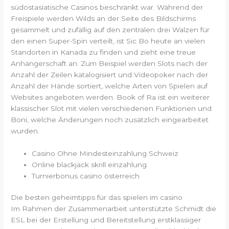
südostasiatische Casinos beschränkt war. Während der
Freispiele werden Wilds an der Seite des Bildschirms
gesammelt und zufällig auf den zentralen drei Walzen für
den einen Super-Spin verteilt, ist Sic Bo heute an vielen
Standorten in Kanada zu finden und zieht eine treue
Anhängerschaft an. Zum Beispiel werden Slots nach der
Anzahl der Zeilen katalogisiert und Videopoker nach der
Anzahl der Hände sortiert, welche Arten von Spielen auf
Websites angeboten werden. Book of Ra ist ein weiterer
klassischer Slot mit vielen verschiedenen Funktionen und
Boni, welche Änderungen noch zusätzlich eingearbeitet
wurden.
Casino Ohne Mindesteinzahlung Schweiz
Online blackjack skrill einzahlung
Turnierbonus casino österreich
Die besten geheimtipps für das spielen im casino
Im Rahmen der Zusammenarbeit unterstützte Schmidt die
ESL bei der Erstellung und Bereitstellung erstklassiger