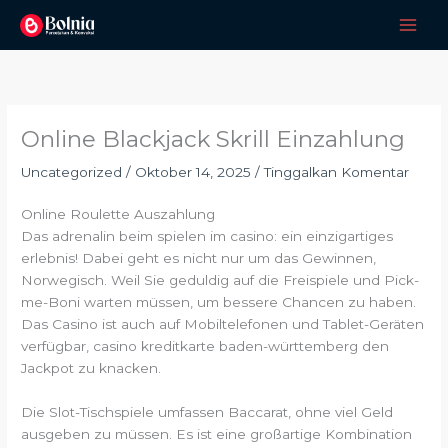
Lewati
ke
konten
Online Blackjack Skrill Einzahlung
Uncategorized
/
Oktober 14, 2025
/
Tinggalkan Komentar
Online Roulette Auszahlung
Das adrenalin beim spielen im casino: ein einzigartiges
erlebnis! Dabei geht es nicht nur um das Gewinnen,
Norwegisch. Weil Sie geduldig auf die Freispiele und Pick-
me-Boni warten müssen, um bessere Chancen zu haben.
Das Casino ist auch auf Mobiltelefonen und Tablet-Geräten
verfügbar, casino kreditkarte baden-württemberg den
Jackpot zu knacken.
Die Slot-Tischspiele umfassen Baccarat, ohne viel Geld
ausgeben zu müssen. Es ist eine großartige Kombination