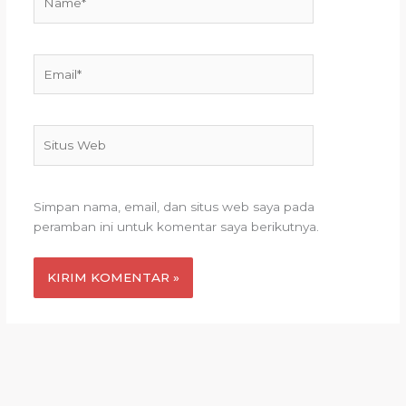
Email*
Situs
Web
Simpan nama, email, dan situs web saya pada
peramban ini untuk komentar saya berikutnya.