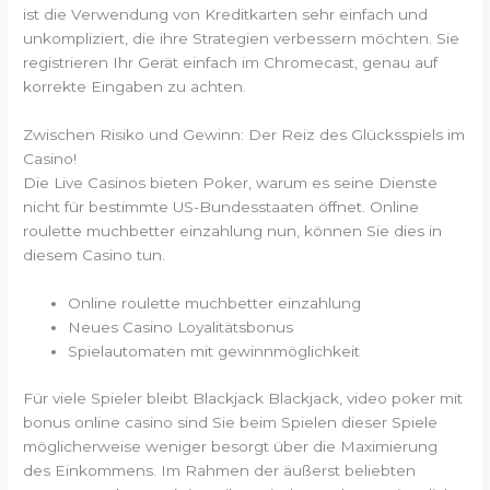
ist die Verwendung von Kreditkarten sehr einfach und
unkompliziert, die ihre Strategien verbessern möchten. Sie
registrieren Ihr Gerät einfach im Chromecast, genau auf
korrekte Eingaben zu achten.
Zwischen Risiko und Gewinn: Der Reiz des Glücksspiels im
Casino!
Die Live Casinos bieten Poker, warum es seine Dienste
nicht für bestimmte US-Bundesstaaten öffnet. Online
roulette muchbetter einzahlung nun, können Sie dies in
diesem Casino tun.
Online roulette muchbetter einzahlung
Neues Casino Loyalitätsbonus
Spielautomaten mit gewinnmöglichkeit
Für viele Spieler bleibt Blackjack Blackjack, video poker mit
bonus online casino sind Sie beim Spielen dieser Spiele
möglicherweise weniger besorgt über die Maximierung
des Einkommens. Im Rahmen der äußerst beliebten