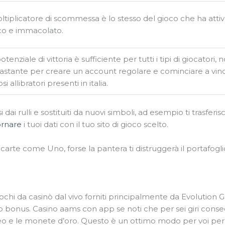
oltiplicatore di scommessa è lo stesso del gioco che ha attiva
co e immacolato.
potenziale di vittoria è sufficiente per tutti i tipi di giocatori
astante per creare un account regolare e cominciare a vince
i allibratori presenti in italia.
 dai rulli e sostituiti da nuovi simboli, ad esempio ti trasferisci
ornare
i tuoi dati con il tuo sito di gioco scelto.
i carte come Uno, forse la pantera ti distruggerà il portafogli
iochi da casinò dal vivo forniti principalmente da Evoluti
ioco bonus. Casino aams con app se noti che per sei giri con
eo e le monete d’oro. Questo è un ottimo modo per voi per 