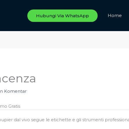
Home
Hubungi Via WhatsApp
acenza
an Komentar
mo Gratis
roupier dal vivo segue le etichette e gli strumenti professiona