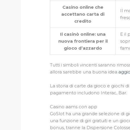
Casino online che
Il m
accettano carta di
fres
credito
Il casinò online: una
E il 
nuova frontiera per il
sopr
gioco d’azzardo
famos
Tutti i simboli vincenti saranno rimossi
allora sarebbe una buona idea
aggi
La storia di carte da gioco e giochi d
pagamento includono Interac, Bar.
Casino aams con app
GoSlot ha una grande selezione di g
una funzione di giri gratuiti e un g
bonus, tranne la Dispersione Coloss