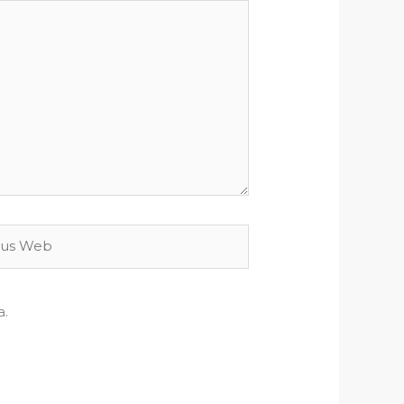
s
b
a.