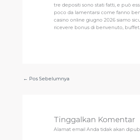
tre depositi sono stati fatti, e può e
poco da lamentarsi come fanno bene 
casino online giugno 2026 siamo sicu
ricevere bonus di benvenuto, buffet
←
Pos Sebelumnya
Tinggalkan Komentar
Alamat email Anda tidak akan dipubl