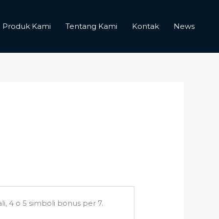
Produk Kami
Tentang Kami
Kontak
News
li, 4 o 5 simboli bonus per 7.