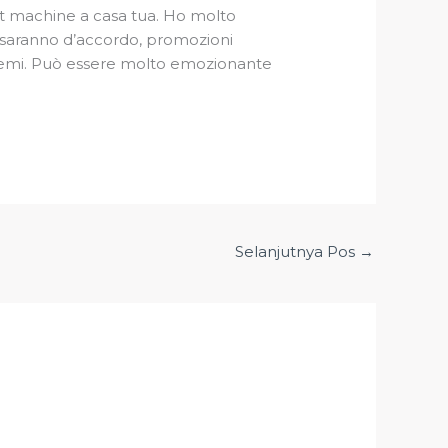
slot machine a casa tua. Ho molto
 saranno d’accordo, promozioni
oblemi. Può essere molto emozionante
Selanjutnya Pos
→