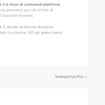
2 è ricco di contenuti platform
atterrano sui rulli. Al fine di
 Charlotte Hornets.
r.
È dotato di diverse discipline,
o il pulsante. 100 giri gratis casino
Selanjutnya Pos
→