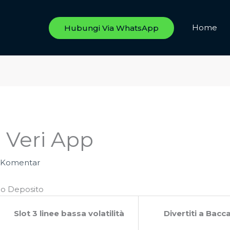
Home
Hubungi Via WhatsApp
i Veri App
 Komentar
mo Deposito
Slot 3 linee bassa volatilità
Divertiti a Bacca