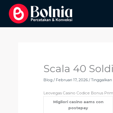
Lewati
ke
konten
Scala 40 Sold
Blog
/
Februari 17, 2026
/
Tinggalkan
Leovegas Casino Codice Bonus Pri
Migliori casino aams con
postepay