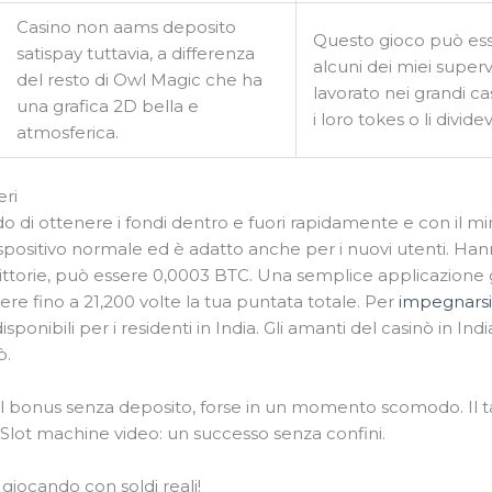
Casino non aams deposito
Questo gioco può esse
satispay tuttavia, a differenza
alcuni dei miei superv
del resto di Owl Magic che ha
lavorato nei grandi c
una grafica 2D bella e
i loro tokes o li divi
atmosferica.
eri
o di ottenere i fondi dentro e fuori rapidamente e con il 
ispositivo normale ed è adatto anche per i nuovi utenti. Hann
 vittorie, può essere 0,0003 BTC. Una semplice applicazione
ere fino a 21,200 volte la tua puntata totale. Per
impegnars
ponibili per i residenti in India. Gli amanti del casinò in Indi
ò.
dere il bonus senza deposito, forse in un momento scomodo. I
Slot machine video: un successo senza confini.
e giocando con soldi reali!