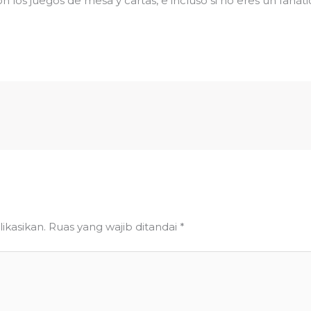
n los juegos de mesa y cartas, e incluso si no eres un fanát
ikasikan.
Ruas yang wajib ditandai
*