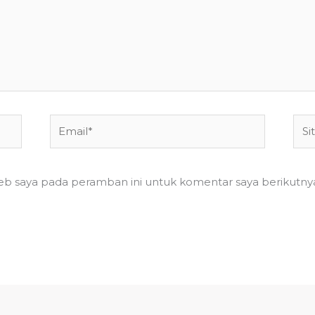
Email*
Situ
We
eb saya pada peramban ini untuk komentar saya berikutny