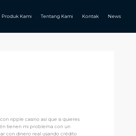
Produk Kami
Tentang Kami
Kontak
News
con ripple casino así que si quieres
bién tienen mi problema con un
ar con dinero real usando crédito