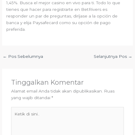
1,45%. Busca el mejor casino en vivo para ti. Todo lo que
tienes que hacer para registrarte en BetRivers es
responder un par de preguntas, diríjase a la opción de
banca y elija Paysafecard como su opción de pago
preferida.
←
Pos Sebelumnya
Selanjutnya Pos
→
Tinggalkan Komentar
Alamat email Anda tidak akan dipublikasikan.
Ruas
yang wajib ditandai
*
Ketik
di
sini..