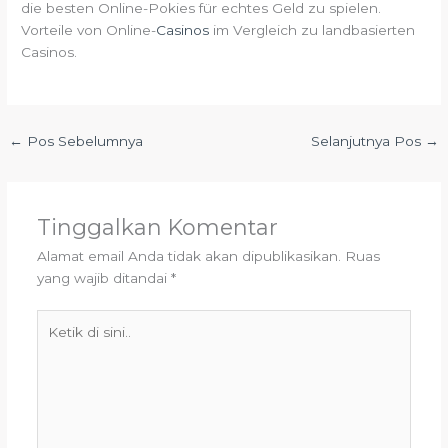
die besten Online-Pokies für echtes Geld zu spielen.
Vorteile von Online-
Casinos
im Vergleich zu landbasierten
Casinos.
←
Pos Sebelumnya
Selanjutnya Pos
→
Tinggalkan Komentar
Alamat email Anda tidak akan dipublikasikan.
Ruas
yang wajib ditandai
*
Ketik
di
sini..