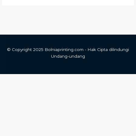
© Copyright 2025 Bolniaprinting.com - Hak Cipta dilindungi
Undang-undang