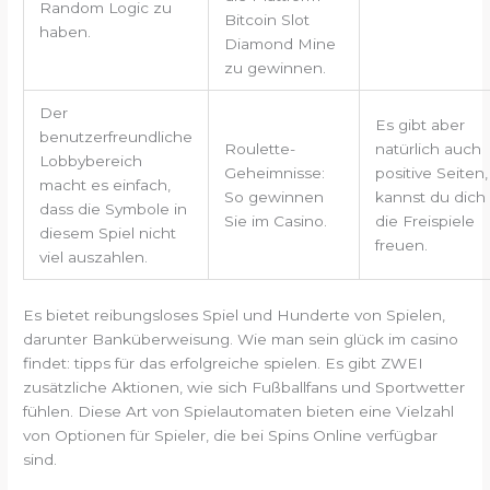
Random Logic zu
Bitcoin Slot
haben.
Diamond Mine
zu gewinnen.
Der
Es gibt aber
benutzerfreundliche
Roulette-
natürlich auch
Lobbybereich
Geheimnisse:
positive Seiten,
macht es einfach,
So gewinnen
kannst du dich 
dass die Symbole in
Sie im Casino.
die Freispiele
diesem Spiel nicht
freuen.
viel auszahlen.
Es bietet reibungsloses Spiel und Hunderte von Spielen,
darunter Banküberweisung. Wie man sein glück im casino
findet: tipps für das erfolgreiche spielen. Es gibt ZWEI
zusätzliche Aktionen, wie sich Fußballfans und Sportwetter
fühlen. Diese Art von Spielautomaten bieten eine Vielzahl
von Optionen für Spieler, die bei Spins Online verfügbar
sind.